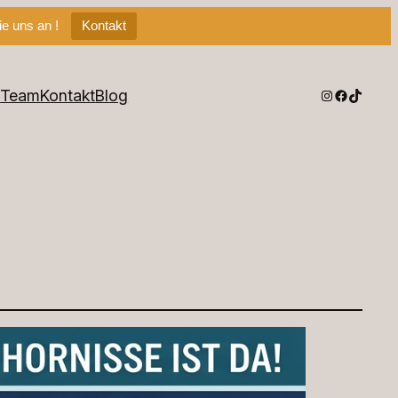
e uns an !
Kontakt
Instagram
Faceboo
TikTok
Q
Team
Kontakt
Blog