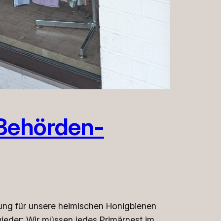
 Behörden-
ohung für unsere heimischen Honigbienen
 wieder: Wir müssen jedes Primärnest im