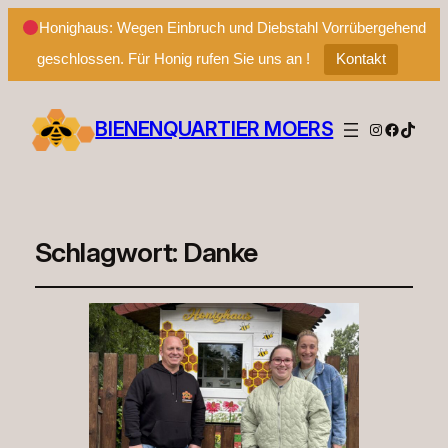
Honighaus: Wegen Einbruch und Diebstahl Vorrübergehend
geschlossen. Für Honig rufen Sie uns an !
Kontakt
BIENENQUARTIER MOERS
Instagram
Facebo
TikTo
Schlagwort:
Danke